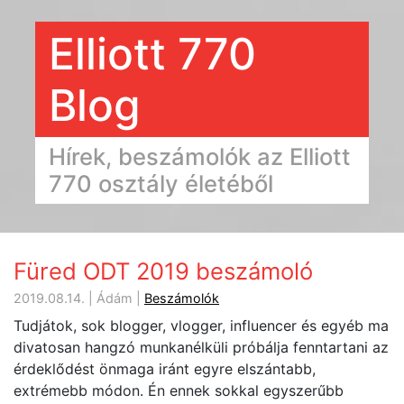
Elliott 770
Blog
Hírek, beszámolók az Elliott
770 osztály életéből
Füred ODT 2019 beszámoló
2019.08.14. | Ádám |
Beszámolók
Tudjátok, sok blogger, vlogger, influencer és egyéb ma
divatosan hangzó munkanélküli próbálja fenntartani az
érdeklődést önmaga iránt egyre elszántabb,
extrémebb módon. Én ennek sokkal egyszerűbb