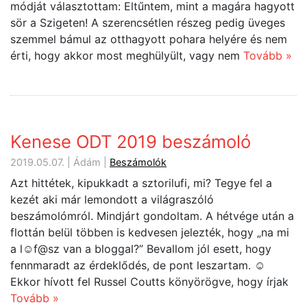
módját választottam: Eltűntem, mint a magára hagyott
sör a Szigeten! A szerencsétlen részeg pedig üveges
szemmel bámul az otthagyott pohara helyére és nem
érti, hogy akkor most meghülyült, vagy nem
Tovább »
Kenese ODT 2019 beszámoló
2019.05.07. | Ádám |
Beszámolók
Azt hittétek, kipukkadt a sztorilufi, mi? Tegye fel a
kezét aki már lemondott a világraszóló
beszámolómról. Mindjárt gondoltam. A hétvége után a
flottán belül többen is kedvesen jelezték, hogy „na mi
a l☺f@sz van a bloggal?” Bevallom jól esett, hogy
fennmaradt az érdeklődés, de pont leszartam. ☺
Ekkor hívott fel Russel Coutts könyörögve, hogy írjak
Tovább »