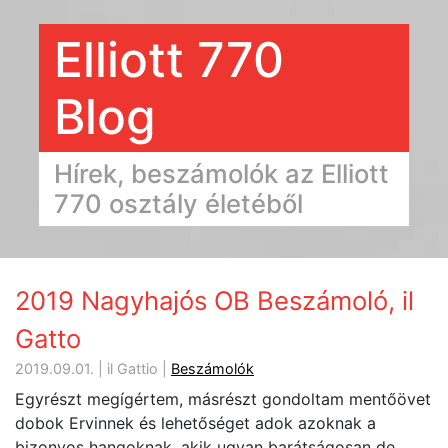
Elliott 770
Blog
Hírek, beszámolók az Elliott
770 osztály életéből
2019 Nagyhajós OB Beszámoló, il
Gatto
2019.09.01. | il Gattio |
Beszámolók
Egyrészt megígértem, másrészt gondoltam mentőövet
dobok Ervinnek és lehetőséget adok azoknak a
bizonyos hangoknak, akik ugyan barátságosan de