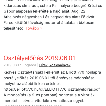
kidaruzás elmaradt, este a Pali helyére beugró Krézi és
Gábor alaposan lekefélte a hajó alját. Aug. 22.
Áthajózás négyesben,1 és negyed óra alatt Földvár-
Füred kikötői távolság motorral általában biztosan
teljesíthető.
Tovább »
Osztályelőírás 2019.06.01
2019.08.17. | bgabor |
Hírek, közlemények
Kedves Osztálytársak! Felkerült az Elliott 770 honlapra
osztályelőírás 2019.06.01-től érvényes módosítása,
melyet az alábbi linken értek el:
https://elliott770.hu/dl/ELLIOTT770_osztalyeloiras.pdf
A módosítás (a 9-es pontban) pontosítja a vitorlák
méretét, illetve a vitorlákra vonatkozó egyéb