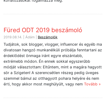
korlátozásokat fogalmazza meg.
Füred ODT 2019 beszámoló
2019.08.14. | Ádám |
Beszámolók
Tudjátok, sok blogger, vlogger, influencer és egyéb ma
divatosan hangzó munkanélküli próbálja fenntartani az
érdeklődést önmaga iránt egyre elszántabb,
extrémebb módon. Én ennek sokkal egyszerűbb
módját választottam: Eltűntem, mint a magára hagyott
sör a Szigeten! A szerencsétlen részeg pedig üveges
szemmel bámul az otthagyott pohara helyére és nem
érti, hogy akkor most meghülyült, vagy nem
Tovább »