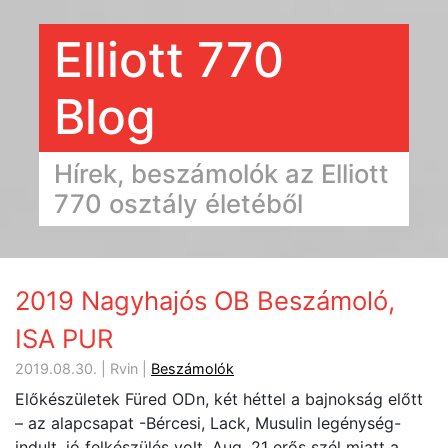
Elliott 770
Blog
Hírek, beszámolók az Elliott
770 osztály életéből
2019 Nagyhajós OB Beszámoló,
ISA PUR
2019.08.30. | Rvin |
Beszámolók
Előkészületek Füred ODn, két héttel a bajnokság előtt
– az alapcsapat -Bércesi, Lack, Musulin legénység-
indult, jó felkészülés volt. Aug. 21 erős szél miatt a