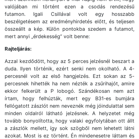
valójában mi történt ezen a csodás rendezésű
futamon. Igali Csillával volt egy hosszabb
beszélgetésem az eredményhirdetés előtt, és teljesen
összeállt a kép. Külön pontokba szedem a futamot,
mert annyi „érdekesség” volt benne:
Rajteljárás:
Azzal kezdődött, hogy az 5 perces jelzésnél beszart a
duda. Ilyen történik, ezért senki nem okolható. A 4-
percesnél volt az első hangjelzés. Ezt sokan az 5-
percesnek hihették ha nem nézték a zsűrihajót, amire
ekkor felkerült a P lobogó. Szándékosan nem azt
írtam, hogy felhúzták, mert egy B31-es bumjára
fellógatott zászlót nem neveznék még jóindulattal sem
minden oldalról látható jelzésnek. A helyzetet még
tovább bonyolította, hogy valaki egyfolytában ott állt
a zászlók mellett, így sok szögből nem lehetett látni
azokat. Most is ez történt. Én mindenesetre láttam és