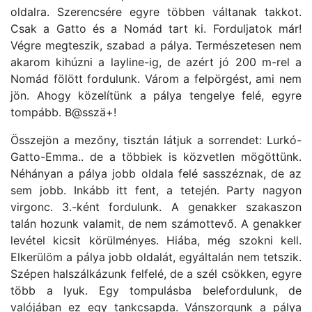
oldalra. Szerencsére egyre többen váltanak takkot.
Csak a Gatto és a Nomád tart ki. Forduljatok már!
Végre megteszik, szabad a pálya. Természetesen nem
akarom kihúzni a layline-ig, de azért jó 200 m-rel a
Nomád fölött fordulunk. Várom a felpörgést, ami nem
jön. Ahogy közelítünk a pálya tengelye felé, egyre
tompább. B@sszä+!
Összejön a mezőny, tisztán látjuk a sorrendet: Lurkó-
Gatto-Emma.. de a többiek is közvetlen mögöttünk.
Néhányan a pálya jobb oldala felé sasszéznak, de az
sem jobb. Inkább itt fent, a tetején. Party nagyon
virgonc. 3.-ként fordulunk. A genakker szakaszon
talán hozunk valamit, de nem számottevő. A genakker
levétel kicsit körülményes. Hiába, még szokni kell.
Elkerülöm a pálya jobb oldalát, egyáltalán nem tetszik.
Szépen halszálkázunk felfelé, de a szél csökken, egyre
több a lyuk. Egy tompulásba belefordulunk, de
valójában ez egy tankcsapda. Vánszorgunk a pálya