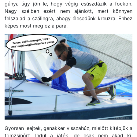
gúnya úgy jön le, hogy végig csúszdázik a fockon.
Nagy szélben ezért nem ajánlott, mert könnyen
felszalad a szálingra, ahogy élesedünk kreuzra. Ehhez
képes most meg ez a para.
Gyorsan leejtek, genakker visszahúz, mielőtt kitépjük a
trimzsinórt. Indul a játék, de csak nem akad ki.