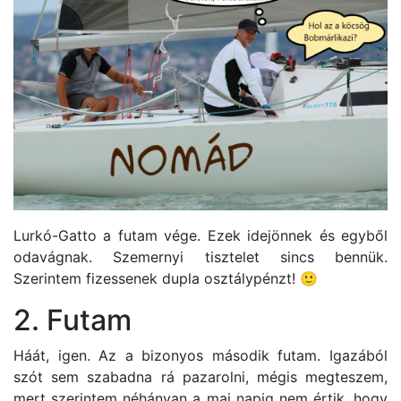
Lurkó-Gatto a futam vége. Ezek idejönnek és egyből
odavágnak. Szemernyi tisztelet sincs bennük.
Szerintem fizessenek dupla osztálypénzt! 🙂
2. Futam
Háát, igen. Az a bizonyos második futam. Igazából
szót sem szabadna rá pazarolni, mégis megteszem,
mert szerintem néhányan a mai napig nem értik, hogy