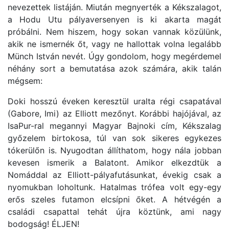
nevezettek listáján. Miután megnyerték a Kékszalagot,
a Hodu Utu pályaversenyen is ki akarta magát
próbálni. Nem hiszem, hogy sokan vannak közülünk,
akik ne ismernék őt, vagy ne hallottak volna legalább
Münch István nevét. Úgy gondolom, hogy megérdemel
néhány sort a bemutatása azok számára, akik talán
mégsem:
Doki hosszú éveken keresztül uralta régi csapatával
(Gabore, Imi) az Elliott mezőnyt. Korábbi hajójával, az
IsaPur-ral megannyi Magyar Bajnoki cím, Kékszalag
győzelem birtokosa, túl van sok sikeres egykezes
tókerülőn is. Nyugodtan állíthatom, hogy nála jobban
kevesen ismerik a Balatont. Amikor elkezdtük a
Nomáddal az Elliott-pályafutásunkat, évekig csak a
nyomukban loholtunk. Hatalmas trófea volt egy-egy
erős szeles futamon elcsípni őket. A hétvégén a
családi csapattal tehát újra köztünk, ami nagy
bodogság! ÉLJEN!