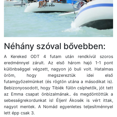
Néhány szóval bővebben:
A Kereked ODT 4 futam után rendkívül szoros
eredménnyel zárult. Az első három hajó 1-1 pont
különbséggel végzett, nagyon jó buli volt. Hatalmas
öröm, hogy megszereztük idei első
futamgyőzelmünket (és rögtön utána a másodikat is).
Bebizonyosodott, hogy Tibiék fülön csíphetők, jót tett
az Emma csapat önbizalmának.. és megdöntöttük a
sebességrekordunkat is! Éljen! Ákosék is vért ittak,
nagyot mentek. A Nomád egyenletes teljesítménnyel
lett épp csak 3.