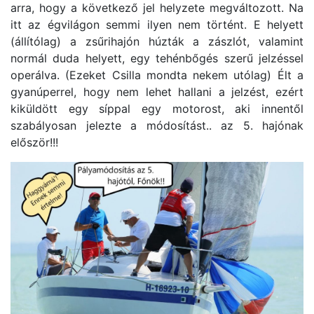
arra, hogy a következő jel helyzete megváltozott. Na
itt az égvilágon semmi ilyen nem történt. E helyett
(állítólag) a zsűrihajón húzták a zászlót, valamint
normál duda helyett, egy tehénbőgés szerű jelzéssel
operálva. (Ezeket Csilla mondta nekem utólag) Élt a
gyanúperrel, hogy nem lehet hallani a jelzést, ezért
kiküldött egy síppal egy motorost, aki innentől
szabályosan jelezte a módosítást.. az 5. hajónak
először!!!