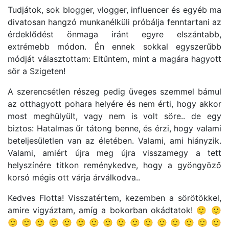
Tudjátok, sok blogger, vlogger, influencer és egyéb ma
divatosan hangzó munkanélküli próbálja fenntartani az
érdeklődést önmaga iránt egyre elszántabb,
extrémebb módon. Én ennek sokkal egyszerűbb
módját választottam: Eltűntem, mint a magára hagyott
sör a Szigeten!
A szerencsétlen részeg pedig üveges szemmel bámul
az otthagyott pohara helyére és nem érti, hogy akkor
most meghülyült, vagy nem is volt söre.. de egy
biztos: Hatalmas űr tátong benne, és érzi, hogy valami
beteljesületlen van az életében. Valami, ami hiányzik.
Valami, amiért újra meg újra visszamegy a tett
helyszínére titkon reménykedve, hogy a gyöngyöző
korsó mégis ott várja árválkodva..
Kedves Flotta! Visszatértem, kezemben a sörötökkel,
amire vigyáztam, amíg a bokorban okádtatok! 🙂 🙂
🙂 🙂 🙂 🙂 🙂 🙂 🙂 🙂 🙂 🙂 🙂 🙂 🙂 🙂 🙂 🙂