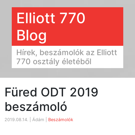
Elliott 770
Blog
Hírek, beszámolók az Elliott
770 osztály életéből
Füred ODT 2019
beszámoló
2019.08.14. | Ádám |
Beszámolók