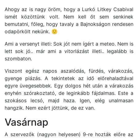
Ahogy az is nagy öröm, hogy a Lurkó Litkey Csabival
ismét közöttünk volt. Nem kell őt sem senkinek
bemutatni, főleg, hogy tavaly a Bajnokságon rendesen
odapörkölt nekünk. 🙂
Ami a versenyt illeti: Sok jót nem ígért a meteo. Nem is
lett sok jó.. már ami a vitorlázást illeti.. legalább is
szombaton.
Viszont egész napos aszalódás, fürdés, várakozás,
gyenge piázás. A tekintetek az idő előrehaladtával
egyre üvegesebbek. Egy dolgos hét után a várakozás
enyhén szórakoztató, de leginkább fájdalmas. Este a
szokásos lecsó, majd haza. Igen, elég unalmasan
hangzik. Nem ezért jöttünk, de ez van.
Vasárnap
A szervezők (nagyon helyesen) 9-re hozták előre az