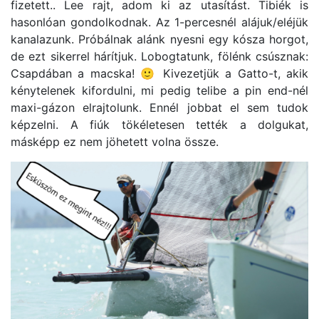
fizetett.. Lee rajt, adom ki az utasítást. Tibiék is
hasonlóan gondolkodnak. Az 1-percesnél alájuk/eléjük
kanalazunk. Próbálnak alánk nyesni egy kósza horgot,
de ezt sikerrel hárítjuk. Lobogtatunk, fölénk csúsznak:
Csapdában a macska! 🙂 Kivezetjük a Gatto-t, akik
kénytelenek kifordulni, mi pedig telibe a pin end-nél
maxi-gázon elrajtolunk. Ennél jobbat el sem tudok
képzelni. A fiúk tökéletesen tették a dolgukat,
másképp ez nem jöhetett volna össze.