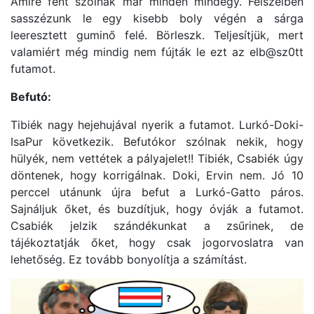
Amire fent szólnak már minden mindegy. Félszélben
sasszézunk le egy kisebb boly végén a sárga
leeresztett guminő felé. Börleszk. Teljesítjük, mert
valamiért még mindig nem fújták le ezt az elb@sz0tt
futamot.
Befutó:
Tibiék nagy hejehujával nyerik a futamot. Lurkó-Doki-
IsaPur következik. Befutókor szólnak nekik, hogy
hülyék, nem vettétek a pályajelet!! Tibiék, Csabiék úgy
döntenek, hogy korrigálnak. Doki, Ervin nem. Jó 10
perccel utánunk újra befut a Lurkó-Gatto páros.
Sajnáljuk őket, és buzdítjuk, hogy óvják a futamot.
Csabiék jelzik szándékunkat a zsűrinek, de
tájékoztatják őket, hogy csak jogorvoslatra van
lehetőség. Ez tovább bonyolítja a számítást.