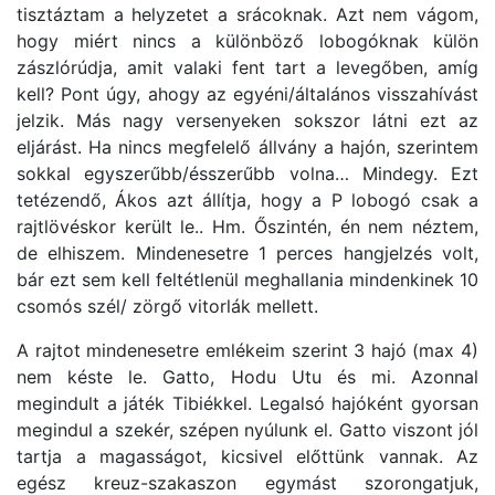
tisztáztam a helyzetet a srácoknak. Azt nem vágom,
hogy miért nincs a különböző lobogóknak külön
zászlórúdja, amit valaki fent tart a levegőben, amíg
kell? Pont úgy, ahogy az egyéni/általános visszahívást
jelzik. Más nagy versenyeken sokszor látni ezt az
eljárást. Ha nincs megfelelő állvány a hajón, szerintem
sokkal egyszerűbb/ésszerűbb volna… Mindegy. Ezt
tetézendő, Ákos azt állítja, hogy a P lobogó csak a
rajtlövéskor került le.. Hm. Őszintén, én nem néztem,
de elhiszem. Mindenesetre 1 perces hangjelzés volt,
bár ezt sem kell feltétlenül meghallania mindenkinek 10
csomós szél/ zörgő vitorlák mellett.
A rajtot mindenesetre emlékeim szerint 3 hajó (max 4)
nem késte le. Gatto, Hodu Utu és mi. Azonnal
megindult a játék Tibiékkel. Legalsó hajóként gyorsan
megindul a szekér, szépen nyúlunk el. Gatto viszont jól
tartja a magasságot, kicsivel előttünk vannak. Az
egész kreuz-szakaszon egymást szorongatjuk,