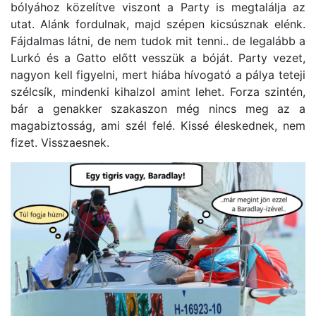
bólyához közelítve viszont a Party is megtalálja az
utat. Alánk fordulnak, majd szépen kicsúsznak elénk.
Fájdalmas látni, de nem tudok mit tenni.. de legalább a
Lurkó és a Gatto előtt vesszük a bóját. Party vezet,
nagyon kell figyelni, mert hiába hívogató a pálya teteji
szélcsík, mindenki kihalzol amint lehet. Forza szintén,
bár a genakker szakaszon még nincs meg az a
magabiztosság, ami szél felé. Kissé éleskednek, nem
fizet. Visszaesnek.