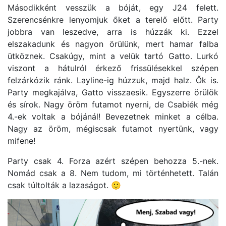
Másodikként vesszük a bóját, egy J24 felett.
Szerencsénkre lenyomjuk őket a terelő előtt. Party
jobbra van leszedve, arra is húzzák ki. Ezzel
elszakadunk és nagyon örülünk, mert hamar falba
ütköznek. Csakúgy, mint a velük tartó Gatto. Lurkó
viszont a hátulról érkező frissülésekkel szépen
felzárkózik ránk. Layline-ig húzzuk, majd halz. Ők is.
Party megkajálva, Gatto visszaesik. Egyszerre örülök
és sírok. Nagy öröm futamot nyerni, de Csabiék még
4.-ek voltak a bójánál! Bevezetnek minket a célba.
Nagy az öröm, mégiscsak futamot nyertünk, vagy
mifene!
Party csak 4. Forza azért szépen behozza 5.-nek.
Nomád csak a 8. Nem tudom, mi történhetett. Talán
csak túltolták a lazaságot. 🙂