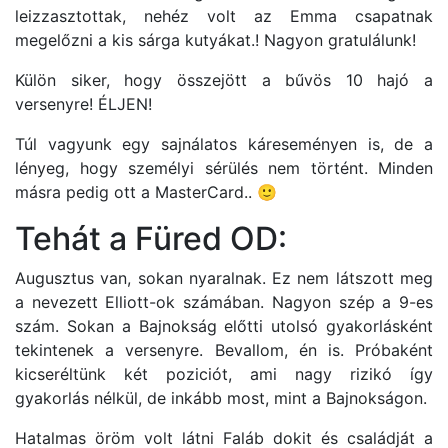
leizzasztottak, nehéz volt az Emma csapatnak
megelőzni a kis sárga kutyákat.! Nagyon gratulálunk!
Külön siker, hogy összejött a bűvös 10 hajó a
versenyre! ÉLJEN!
Túl vagyunk egy sajnálatos káreseményen is, de a
lényeg, hogy személyi sérülés nem történt. Minden
másra pedig ott a MasterCard.. 🙂
Tehát a Füred OD:
Augusztus van, sokan nyaralnak. Ez nem látszott meg
a nevezett Elliott-ok számában. Nagyon szép a 9-es
szám. Sokan a Bajnokság előtti utolsó gyakorlásként
tekintenek a versenyre. Bevallom, én is. Próbaként
kicseréltünk két poziciót, ami nagy rizikó így
gyakorlás nélkül, de inkább most, mint a Bajnokságon.
Hatalmas öröm volt látni Faláb dokit és családját a