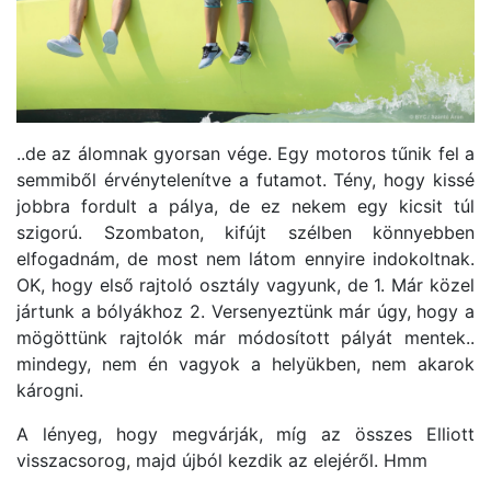
..de az álomnak gyorsan vége. Egy motoros tűnik fel a
semmiből érvénytelenítve a futamot. Tény, hogy kissé
jobbra fordult a pálya, de ez nekem egy kicsit túl
szigorú. Szombaton, kifújt szélben könnyebben
elfogadnám, de most nem látom ennyire indokoltnak.
OK, hogy első rajtoló osztály vagyunk, de 1. Már közel
jártunk a bólyákhoz 2. Versenyeztünk már úgy, hogy a
mögöttünk rajtolók már módosított pályát mentek..
mindegy, nem én vagyok a helyükben, nem akarok
károgni.
A lényeg, hogy megvárják, míg az összes Elliott
visszacsorog, majd újból kezdik az elejéről. Hmm