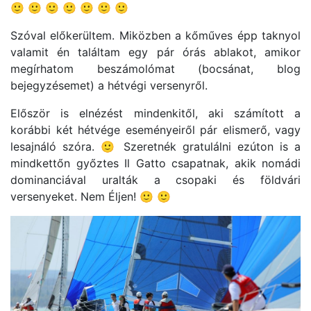
🙂 🙂 🙂 🙂 🙂 🙂 🙂
Szóval előkerültem. Miközben a kőműves épp taknyol
valamit én találtam egy pár órás ablakot, amikor
megírhatom beszámolómat (bocsánat, blog
bejegyzésemet) a hétvégi versenyről.
Először is elnézést mindenkitől, aki számított a
korábbi két hétvége eseményeiről pár elismerő, vagy
lesajnáló szóra. 🙂 Szeretnék gratulálni ezúton is a
mindkettőn győztes Il Gatto csapatnak, akik nomádi
dominanciával uralták a csopaki és földvári
versenyeket. Nem Éljen! 🙂 🙂