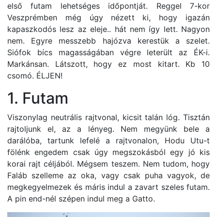
első futam lehetséges időpontját. Reggel 7-kor
Veszprémben még úgy nézett ki, hogy igazán
kapaszkodós lesz az eleje.. hát nem így lett. Nagyon
nem. Egyre messzebb hajózva kerestük a szelet.
Siófok bícs magasságában végre leterült az ÉK-i.
Markánsan. Látszott, hogy ez most kitart. Kb 10
csomó. ÉLJEN!
1. Futam
Viszonylag neutrális rajtvonal, kicsit talán lóg. Tisztán
rajtoljunk el, az a lényeg. Nem megyünk bele a
darálóba, tartunk lefelé a rajtvonalon, Hodu Utu-t
fölénk engedem csak úgy megszokásból egy jó kis
korai rajt céljából. Mégsem teszem. Nem tudom, hogy
Faláb szelleme az oka, vagy csak puha vagyok, de
megkegyelmezek és máris indul a zavart szeles futam.
A pin end-nél szépen indul meg a Gatto.