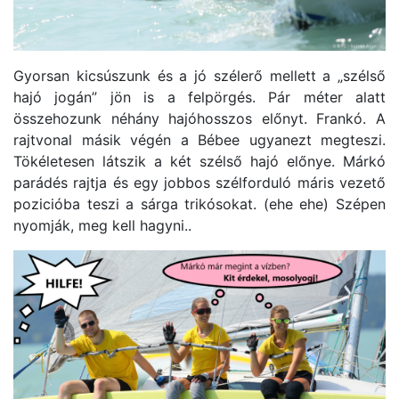
Gyorsan kicsúszunk és a jó szélerő mellett a „szélső
hajó jogán” jön is a felpörgés. Pár méter alatt
összehozunk néhány hajóhosszos előnyt. Frankó. A
rajtvonal másik végén a Bébee ugyanezt megteszi.
Tökéletesen látszik a két szélső hajó előnye. Márkó
parádés rajtja és egy jobbos szélforduló máris vezető
pozicióba teszi a sárga trikósokat. (ehe ehe) Szépen
nyomják, meg kell hagyni..