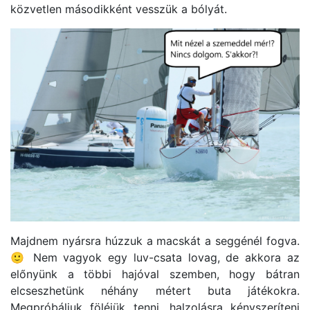
közvetlen másodikként vesszük a bólyát.
Majdnem nyársra húzzuk a macskát a seggénél fogva.
🙂 Nem vagyok egy luv-csata lovag, de akkora az
előnyünk a többi hajóval szemben, hogy bátran
elcseszhetünk néhány métert buta játékokra.
Megpróbáljuk föléjük tenni, halzolásra kényszeríteni