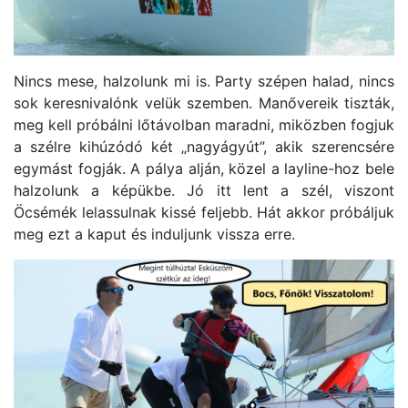
Nincs mese, halzolunk mi is. Party szépen halad, nincs
sok keresnivalónk velük szemben. Manővereik tiszták,
meg kell próbálni lőtávolban maradni, miközben fogjuk
a szélre kihúzódó két „nagyágyút”, akik szerencsére
egymást fogják. A pálya alján, közel a layline-hoz bele
halzolunk a képükbe. Jó itt lent a szél, viszont
Öcsémék lelassulnak kissé feljebb. Hát akkor próbáljuk
meg ezt a kaput és induljunk vissza erre.