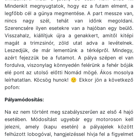
Mindenkit megnyugtatok, hogy ez a futam elment, a
legfőbb cél a gúnya megmentése. A part messze van,
nincs nagy szél, tehát van időnk megoldani.
Szerencsére ilyen esetekre van a hajóban egy beülő.
Visszahalz, kiállítjuk újra a genakkert, amitől kitépi
magát a trimzsinór, zöld utat adva a levételnek.
Leszedjük, de már lementünk a térképről. Mindegy,
azért fejezzük be a futamot. A pálya szépen el van
fordulva, viszonylag könnyedén felérünk a fehér bóják
elé pont az utolsó előtti Nomád mögé. Ákos mosolya
leírhatatlan. Köcsög hunok! 🙂 Ekkor jön a következő
pofon:
Pályamódosítás:
Na ez nem történt meg szabályszerűen az első 4 hajó
esetében. Módosítást ugyebár egy motoroson kell
jelezni, amely (kapu esetén) a pályajelek között
felhúzott lobogóval, hangjelzéssel hívja fel a figyelmet