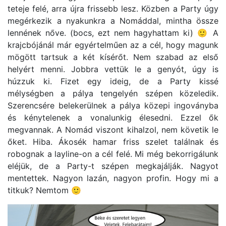
teteje felé, arra újra frissebb lesz. Közben a Party úgy
megérkezik a nyakunkra a Nomáddal, mintha össze
lennének nőve. (bocs, ezt nem hagyhattam ki) 🙂 A
krajcbójánál már egyértelműen az a cél, hogy magunk
mögött tartsuk a két kísérőt. Nem szabad az első
helyért menni. Jobbra vettük le a genyót, úgy is
húzzuk ki. Fizet egy ideig, de a Party kissé
mélységben a pálya tengelyén szépen közeledik.
Szerencsére belekerülnek a pálya közepi ingoványba
és kénytelenek a vonalunkig élesedni. Ezzel ők
megvannak. A Nomád viszont kihalzol, nem követik le
őket. Hiba. Ákosék hamar friss szelet találnak és
robognak a layline-on a cél felé. Mi még bekorrigálunk
eléjük, de a Party-t szépen megkajálják. Nagyot
mentettek. Nagyon lazán, nagyon profin. Hogy mi a
titkuk? Nemtom 🙂