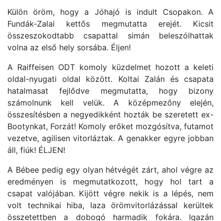
Külön öröm, hogy a Jóhajó is indult Csopakon. A
Fundák-Zalai kettős megmutatta erejét. Kicsit
összeszokodtabb csapattal simán beleszólhattak
volna az első hely sorsába. Éljen!
A Raiffeisen ODT komoly küzdelmet hozott a keleti
oldal-nyugati oldal között. Koltai Zalán és csapata
hatalmasat fejlődve megmutatta, hogy bizony
számolnunk kell velük. A középmezőny elején,
összesítésben a negyedikként hozták be szeretett ex-
Bootynkat, Forzát! Komoly erőket mozgósítva, futamot
vezetve, agilisen vitorláztak. A genakker egyre jobban
áll, fiúk! ÉLJEN!
A Bébee pedig egy olyan hétvégét zárt, ahol végre az
eredményen is megmutatkozott, hogy hol tart a
csapat valójában. Kijött végre nekik is a lépés, nem
volt technikai hiba, laza örömvitorlázással kerültek
összetettben a dobogó harmadik fokára. Igazán