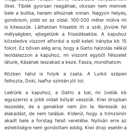
őket. Tibiék gyorsan reagálnak, okosan nem mennek
bele a buliba, hanem elhúznak onnan. Nagyon helyes,
gondolom, jobb ez az oldal. 100-200 méter múlva mi
is kitesszük. Láthatóan frissebb itt a szél, jövünk fel
mélységben, ejtegetünk a frissülésekbe. A kapuhoz
közeledve viszont elfordul a szél keleti irányba kb 15
fokot. Ez bőven elég arra, hogy a Gatto halzolás nélkül
leoldalazzon a kapuhoz, mi viszont egyből félszelet
látunk, Kásának leszakad a keze. Fasza, mondhatom.
Közben hátul is folyik a csata. A Lurkó szépen
felhozta, Doki, IsaPur szintén jót tol.
Leérünk a kapuhoz, a Gatto a bal, mi (velük kb
egyszerre) a jobb oldali bólyát vesszük. Kiwi dropban
leszedés, de a genakker nem jön le. Keressük az
elakadást, de nem találjuk. Kiderül, hogy a trimzsinór
akadt bele a forstag felső veretébe. Nyilván erre az
eshetőségre nem gondoltam eddig. Kiwi drop esetén a