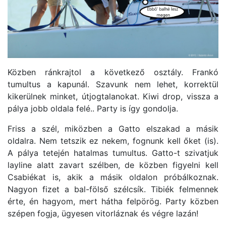
Közben ránkrajtol a következő osztály. Frankó
tumultus a kapunál. Szavunk nem lehet, korrektül
kikerülnek minket, útjogtalanokat. Kiwi drop, vissza a
pálya jobb oldala felé.. Party is így gondolja.
Friss a szél, miközben a Gatto elszakad a másik
oldalra. Nem tetszik ez nekem, fognunk kell őket (is).
A pálya tetején hatalmas tumultus. Gatto-t szivatjuk
layline alatt zavart szélben, de közben figyelni kell
Csabiékat is, akik a másik oldalon próbálkoznak.
Nagyon fizet a bal-fölső szélcsík. Tibiék felmennek
érte, én hagyom, mert hátha felpörög. Party közben
szépen fogja, ügyesen vitorláznak és végre lazán!