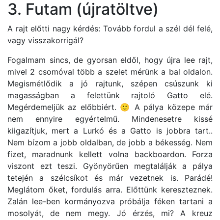
3. Futam (újratöltve)
A rajt előtti nagy kérdés: Tovább fordul a szél dél felé,
vagy visszakorrigál?
Fogalmam sincs, de gyorsan eldől, hogy újra lee rajt,
mivel 2 csomóval több a szelet mérünk a bal oldalon.
Megismétlődik a jó rajtunk, szépen csúszunk ki
magasságban a felettünk rajtoló Gatto elé.
Megérdemeljük az előbbiért. 🙂 A pálya közepe már
nem ennyire egyértelmű. Mindenesetre kissé
kiigazítjuk, mert a Lurkó és a Gatto is jobbra tart..
Nem bízom a jobb oldalban, de jobb a békesség. Nem
fizet, maradnunk kellett volna backboardon. Forza
viszont ezt teszi. Gyönyörűen megtalálják a pálya
tetején a szélcsíkot és már vezetnek is. Parádé!
Meglátom őket, fordulás arra. Előttünk kereszteznek.
Zalán lee-ben kormányozva próbálja féken tartani a
mosolyát, de nem megy. Jó érzés, mi? A kreuz