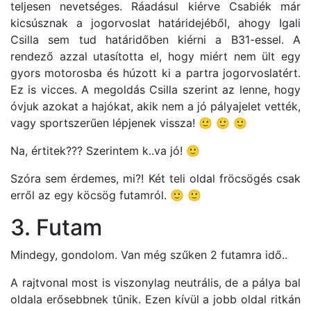
teljesen nevetséges. Ráadásul kiérve Csabiék már
kicsúsznak a jogorvoslat határidejéből, ahogy Igali
Csilla sem tud határidőben kiérni a B31-essel. A
rendező azzal utasította el, hogy miért nem ült egy
gyors motorosba és húzott ki a partra jogorvoslatért.
Ez is vicces. A megoldás Csilla szerint az lenne, hogy
óvjuk azokat a hajókat, akik nem a jó pályajelet vették,
vagy sportszerűen lépjenek vissza! 🙂 🙂 🙂
Na, értitek??? Szerintem k..va jó! 🙂
Szóra sem érdemes, mi?! Két teli oldal fröcsögés csak
erről az egy köcsög futamról. 🙂 🙂
3. Futam
Mindegy, gondolom. Van még szűken 2 futamra idő..
A rajtvonal most is viszonylag neutrális, de a pálya bal
oldala erősebbnek tűnik. Ezen kívül a jobb oldal ritkán