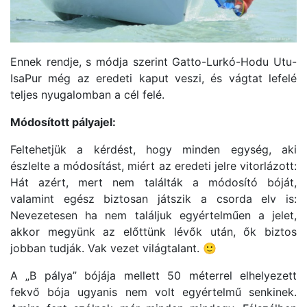
Ennek rendje, s módja szerint Gatto-Lurkó-Hodu Utu-
IsaPur még az eredeti kaput veszi, és vágtat lefelé
teljes nyugalomban a cél felé.
Módosított pályajel:
Feltehetjük a kérdést, hogy minden egység, aki
észlelte a módosítást, miért az eredeti jelre vitorlázott:
Hát azért, mert nem találták a módosító bóját,
valamint egész biztosan játszik a csorda elv is:
Nevezetesen ha nem találjuk egyértelműen a jelet,
akkor megyünk az előttünk lévők után, ők biztos
jobban tudják. Vak vezet világtalant. 🙂
A „B pálya” bójája mellett 50 méterrel elhelyezett
fekvő bója ugyanis nem volt egyértelmű senkinek.